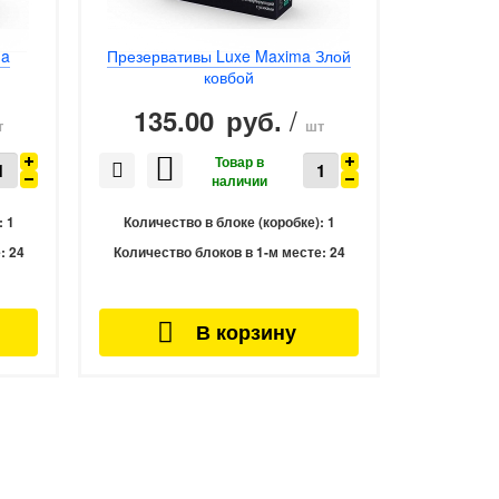
ma
Презервативы Luxe Maxima Злой
Презер
ковбой
/
135.00
135
руб.
т
шт
:
1
Количество в блоке (коробке):
1
Количес
:
24
Количество блоков в 1-м месте:
24
Количеств